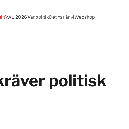
llt
VAL 2026
Vår politik
Det här är vi
Webshop
räver politisk