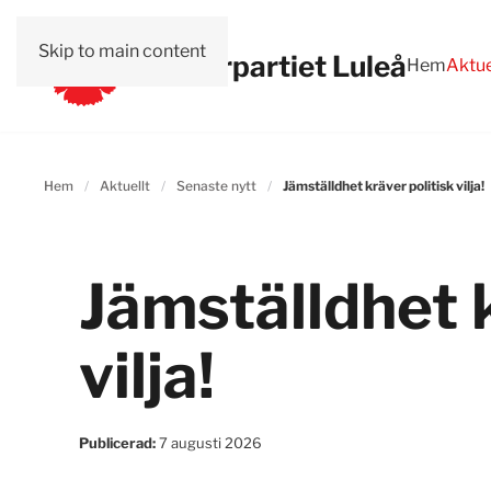
Skip to main content
Vänsterpartiet Luleå
Hem
Aktue
Hem
Aktuellt
Senaste nytt
Jämställdhet kräver politisk vilja!
Jämställdhet k
vilja!
Publicerad:
7 augusti 2026